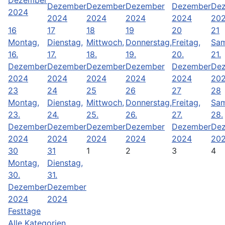
Dezember
Dezember
Dezember
Dezember
De
2024
2024
2024
2024
2024
20
16
17
18
19
20
21
Montag,
Dienstag,
Mittwoch,
Donnerstag,
Freitag,
Sam
16.
17.
18.
19.
20.
21.
Dezember
Dezember
Dezember
Dezember
Dezember
De
2024
2024
2024
2024
2024
20
23
24
25
26
27
28
Montag,
Dienstag,
Mittwoch,
Donnerstag,
Freitag,
Sam
23.
24.
25.
26.
27.
28.
Dezember
Dezember
Dezember
Dezember
Dezember
De
2024
2024
2024
2024
2024
20
30
31
1
2
3
4
Montag,
Dienstag,
30.
31.
Dezember
Dezember
2024
2024
Festtage
Alle Kategorien ...