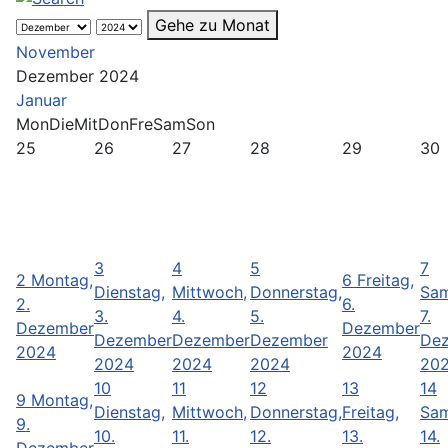
Gehe zu Monat
November
Dezember 2024
Januar
Mon
Die
Mit
Don
Fre
Sam
Son
25
26
27
28
29
30
3
4
5
7
2
Montag,
6
Freitag,
Dienstag,
Mittwoch,
Donnerstag,
Sam
2.
6.
3.
4.
5.
7.
Dezember
Dezember
Dezember
Dezember
Dezember
De
2024
2024
2024
2024
2024
20
10
11
12
13
14
9
Montag,
Dienstag,
Mittwoch,
Donnerstag,
Freitag,
Sam
9.
10.
11.
12.
13.
14.
Dezember